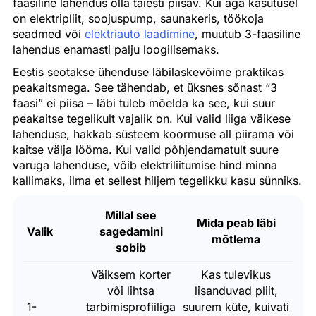
faasiline lahendus olla täiesti piisav. Kui aga kasutusel
on elektripliit, soojuspump, saunakeris, töökoja
seadmed või
elektriauto laadimine
, muutub 3-faasiline
lahendus enamasti palju loogilisemaks.
Eestis seotakse ühenduse läbilaskevõime praktikas
peakaitsmega. See tähendab, et üksnes sõnast “3
faasi” ei piisa – läbi tuleb mõelda ka see, kui suur
peakaitse tegelikult vajalik on. Kui valid liiga väikese
lahenduse, hakkab süsteem koormuse all piirama või
kaitse välja lööma. Kui valid põhjendamatult suure
varuga lahenduse, võib elektriliitumise hind minna
kallimaks, ilma et sellest hiljem tegelikku kasu sünniks.
Millal see
Mida peab läbi
Valik
sagedamini
mõtlema
sobib
Väiksem korter
Kas tulevikus
või lihtsa
lisanduvad pliit,
1-
tarbimisprofiiliga
suurem küte, kuivati