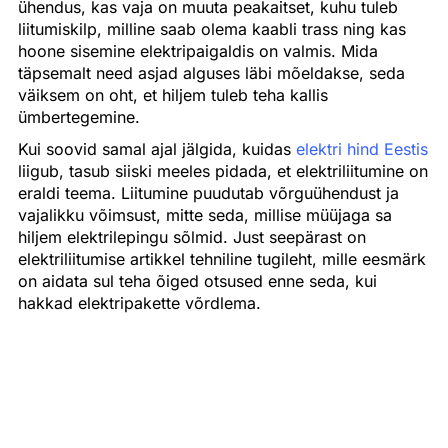
ühendus, kas vaja on muuta peakaitset, kuhu tuleb
liitumiskilp, milline saab olema kaabli trass ning kas
hoone sisemine elektripaigaldis on valmis. Mida
täpsemalt need asjad alguses läbi mõeldakse, seda
väiksem on oht, et hiljem tuleb teha kallis
ümbertegemine.
Kui soovid samal ajal jälgida, kuidas
elektri hind Eestis
liigub, tasub siiski meeles pidada, et elektriliitumine on
eraldi teema. Liitumine puudutab võrguühendust ja
vajalikku võimsust, mitte seda, millise müüjaga sa
hiljem elektrilepingu sõlmid. Just seepärast on
elektriliitumise artikkel tehniline tugileht, mille eesmärk
on aidata sul teha õiged otsused enne seda, kui
hakkad elektripakette võrdlema.