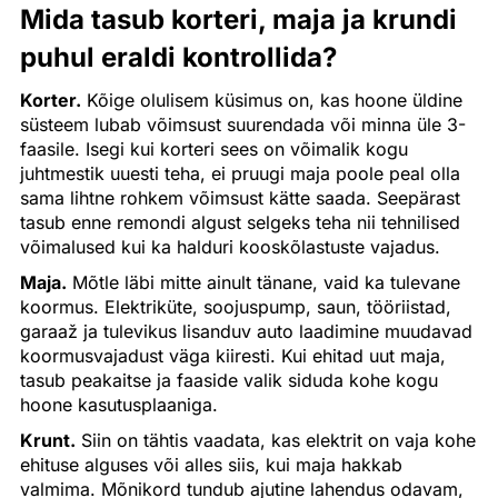
Mida tasub korteri, maja ja krundi
puhul eraldi kontrollida?
Korter.
Kõige olulisem küsimus on, kas hoone üldine
süsteem lubab võimsust suurendada või minna üle 3-
faasile. Isegi kui korteri sees on võimalik kogu
juhtmestik uuesti teha, ei pruugi maja poole peal olla
sama lihtne rohkem võimsust kätte saada. Seepärast
tasub enne remondi algust selgeks teha nii tehnilised
võimalused kui ka halduri kooskõlastuste vajadus.
Maja.
Mõtle läbi mitte ainult tänane, vaid ka tulevane
koormus. Elektriküte, soojuspump, saun, tööriistad,
garaaž ja tulevikus lisanduv auto laadimine muudavad
koormusvajadust väga kiiresti. Kui ehitad uut maja,
tasub peakaitse ja faaside valik siduda kohe kogu
hoone kasutusplaaniga.
Krunt.
Siin on tähtis vaadata, kas elektrit on vaja kohe
ehituse alguses või alles siis, kui maja hakkab
valmima. Mõnikord tundub ajutine lahendus odavam,