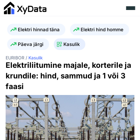
Elektri hinnad täna
Elektri hind homme
Päeva järgi
Kasulik
EURIBOR /
Kasulik
Elektriliitumine majale, korterile ja
krundile: hind, sammud ja 1 või 3
faasi