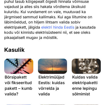
puhul tasub kõigepealt õigesti hinnata võimsuse
vajadust ja alles siis hakata võrdlema üksikuid
kuluridu. Kui vundament on vale, muutuvad ka
järgmised sammud kallimaks. Kui aga liitumine on
läbimõeldud, on hiljem lihtsam valida sobiv
elektripakett, jälgida
elektri hinda Eestis
ja kasutada
kodu või kinnistu elektrisüsteemi nii, et see oleks
pikaajaliselt mugav ja mõistlik.
Kasulik
Börsipakett
Elektrimüüjad
Kuidas valida
või fikseeritud
Eestis: kuidas
elektripaketti
pakett – kumb
võrrelda ja
enne lepingu
valida?
valida
sõlmimist