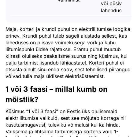
või püsiv
lahendus
Maja, korteri ja krundi puhul on elektriliitumise loogika
erinev. Krundi puhul tuleb sageli alustada sellest, kas
läheduses on piisava võimekusega võrk ja kuhu
liitumispunkt üldse rajatakse. Eramu puhul muutub
kiiresti oluliseks peakaitsme suurus ning küsimus, kui
palju tarbimist lisandub lähiaastatel. Korteri puhul ei
otsusta ainult sinu enda soov, sest tehnilised piirangud
võivad tulla maja üldisest elektrisüsteemist.
1 või 3 faasi – millal kumb on
mõistlik?
Küsimus “1 või 3 faasi” on Eestis üks olulisemaid
elektriliitumise valikuid, sest see mõjutab korraga nii
kasutusmugavust, tuleviku võimalusi kui ka hinda.
Väiksema ja lihtsama tarbimisega korteris võib 1-