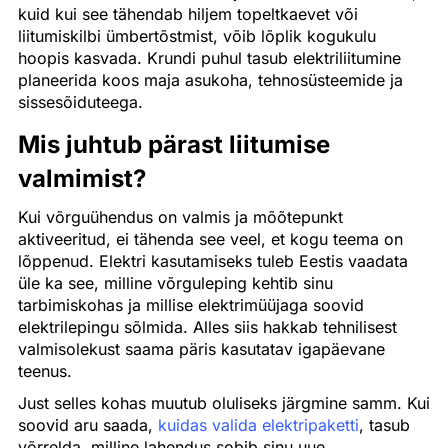
kuid kui see tähendab hiljem topeltkaevet või
liitumiskilbi ümbertõstmist, võib lõplik kogukulu
hoopis kasvada. Krundi puhul tasub elektriliitumine
planeerida koos maja asukoha, tehnosüsteemide ja
sissesõiduteega.
Mis juhtub pärast liitumise
valmimist?
Kui võrguühendus on valmis ja mõõtepunkt
aktiveeritud, ei tähenda see veel, et kogu teema on
lõppenud. Elektri kasutamiseks tuleb Eestis vaadata
üle ka see, milline võrguleping kehtib sinu
tarbimiskohas ja millise elektrimüüjaga soovid
elektrilepingu sõlmida. Alles siis hakkab tehnilisest
valmisolekust saama päris kasutatav igapäevane
teenus.
Just selles kohas muutub oluliseks järgmine samm. Kui
soovid aru saada,
kuidas valida elektripaketti
, tasub
võrrelda, milline lahendus sobib sinu uue