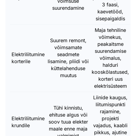
võimsuse
3 faasi,
p
suurendamine
kaevetööd,
sisepaigaldis
Maja tehniline
võimekus,
Suurem remont,
peakaitsme
võimsamate
suurendamise
Elektriliitumine
seadmete
võimalus,
korterile
lisamine, pliidi või
halduri
küttelahenduse
kooskõlastused,
t
muutus
korteri uus
f
elektrisüsteem
Liinide kaugus,
K
liitumispunkti
Tühi kinnistu,
rajamine,
ehituse algus või
Elektriliitumine
projekti
soov tuua elekter
krundile
vajadus, kaabli
t
maale enne maja
pikkus, ajutine
valmimist