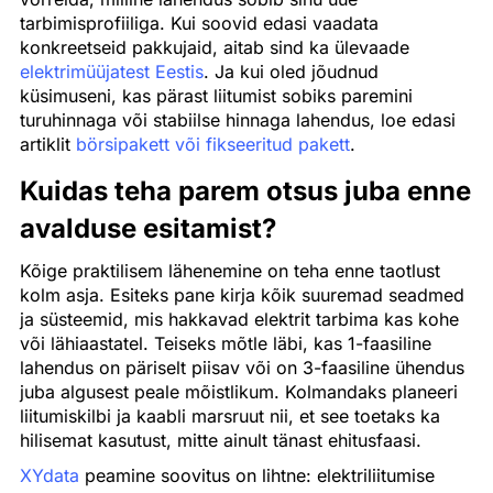
tarbimisprofiiliga. Kui soovid edasi vaadata
konkreetseid pakkujaid, aitab sind ka ülevaade
elektrimüüjatest Eestis
. Ja kui oled jõudnud
küsimuseni, kas pärast liitumist sobiks paremini
turuhinnaga või stabiilse hinnaga lahendus, loe edasi
artiklit
börsipakett või fikseeritud pakett
.
Kuidas teha parem otsus juba enne
avalduse esitamist?
Kõige praktilisem lähenemine on teha enne taotlust
kolm asja. Esiteks pane kirja kõik suuremad seadmed
ja süsteemid, mis hakkavad elektrit tarbima kas kohe
või lähiaastatel. Teiseks mõtle läbi, kas 1-faasiline
lahendus on päriselt piisav või on 3-faasiline ühendus
juba algusest peale mõistlikum. Kolmandaks planeeri
liitumiskilbi ja kaabli marsruut nii, et see toetaks ka
hilisemat kasutust, mitte ainult tänast ehitusfaasi.
XYdata
peamine soovitus on lihtne: elektriliitumise