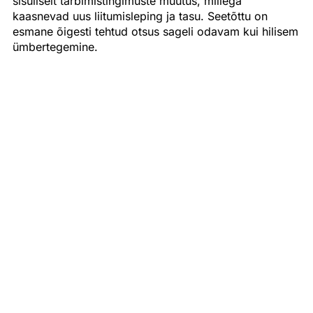
sisuliselt tarbimistingimuste muutus, millega
kaasnevad uus liitumisleping ja tasu. Seetõttu on
esmane õigesti tehtud otsus sageli odavam kui hilisem
ümbertegemine.