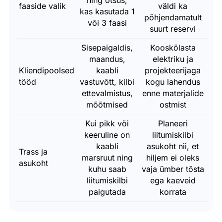
faaside valik
väldi ka
kas kasutada 1
põhjendamatult
või 3 faasi
suurt reservi
Sisepaigaldis,
Kooskõlasta
maandus,
elektriku ja
Kliendipoolsed
kaabli
projekteerijaga
tööd
vastuvõtt, kilbi
kogu lahendus
ettevalmistus,
enne materjalide
mõõtmised
ostmist
Kui pikk või
Planeeri
keeruline on
liitumiskilbi
kaabli
asukoht nii, et
Trass ja
marsruut ning
hiljem ei oleks
asukoht
kuhu saab
vaja ümber tõsta
liitumiskilbi
ega kaeveid
paigutada
korrata