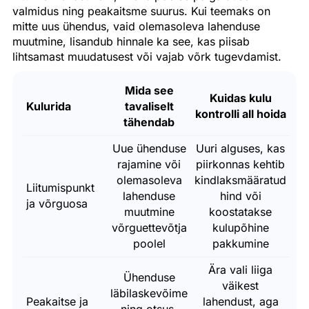
valmidus ning peakaitsme suurus. Kui teemaks on
mitte uus ühendus, vaid olemasoleva lahenduse
muutmine, lisandub hinnale ka see, kas piisab
lihtsamast muudatusest või vajab võrk tugevdamist.
Mida see
Kuidas kulu
Kulurida
tavaliselt
kontrolli all hoida
tähendab
Uue ühenduse
Uuri alguses, kas
rajamine või
piirkonnas kehtib
olemasoleva
kindlaksmääratud
Liitumispunkt
lahenduse
hind või
ja võrguosa
muutmine
koostatakse
võrguettevõtja
kulupõhine
poolel
pakkumine
Ära vali liiga
Ühenduse
väikest
läbilaskevõime
Peakaitse ja
lahendust, aga
ning otsus,