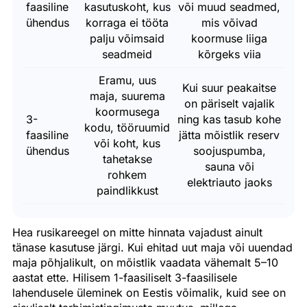
faasiline
kasutuskoht, kus
või muud seadmed,
ühendus
korraga ei tööta
mis võivad
palju võimsaid
koormuse liiga
seadmeid
kõrgeks viia
Eramu, uus
Kui suur peakaitse
maja, suurema
on päriselt vajalik
koormusega
3-
ning kas tasub kohe
kodu, tööruumid
faasiline
jätta mõistlik reserv
või koht, kus
ühendus
soojuspumba,
tahetakse
sauna või
rohkem
elektriauto jaoks
paindlikkust
Hea rusikareegel on mitte hinnata vajadust ainult
tänase kasutuse järgi. Kui ehitad uut maja või uuendad
maja põhjalikult, on mõistlik vaadata vähemalt 5–10
aastat ette. Hilisem 1-faasiliselt 3-faasilisele
lahendusele üleminek on Eestis võimalik, kuid see on