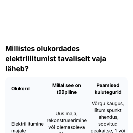
Millistes olukordades
elektriliitumist tavaliselt vaja
läheb?
Millal see on
Peamised
Olukord
tüüpiline
kulutegurid
Võrgu kaugus,
A
liitumispunkti
Uus maja,
lahendus,
rekonstrueerimine
Elektriliitumine
soovitud
või olemasoleva
majale
peakaitse, 1 või
s