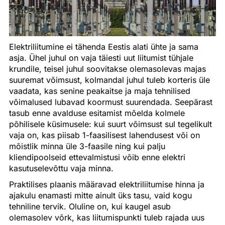
Elektriliitumine ei tähenda Eestis alati ühte ja sama
asja. Ühel juhul on vaja täiesti uut liitumist tühjale
krundile, teisel juhul soovitakse olemasolevas majas
suuremat võimsust, kolmandal juhul tuleb korteris üle
vaadata, kas senine peakaitse ja maja tehnilised
võimalused lubavad koormust suurendada. Seepärast
tasub enne avalduse esitamist mõelda kolmele
põhilisele küsimusele: kui suurt võimsust sul tegelikult
vaja on, kas piisab 1-faasilisest lahendusest või on
mõistlik minna üle 3-faasile ning kui palju
kliendipoolseid ettevalmistusi võib enne elektri
kasutuselevõttu vaja minna.
Praktilises plaanis määravad elektriliitumise hinna ja
ajakulu enamasti mitte ainult üks tasu, vaid kogu
tehniline tervik. Oluline on, kui kaugel asub
olemasolev võrk, kas liitumispunkti tuleb rajada uus