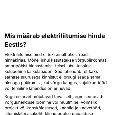
Mis määrab elektriliitumise hinda
Eestis?
Elektriliitumise hind ei teki ainult ühest reast
hinnakirjas. Mõnel juhul kasutatakse võrgupiirkonnas
ampripõhist hinnastamist, teisel juhul tehakse
kulupõhine kalkulatsioon. See tähendab, et kaks
sarnase suurusega kinnistut ei pruugi saada sama
hinnaga pakkumist, kui võrgu kaugus, vajalikud tööd
või tehniline lahendus on erinevad.
Kogu eelarvet mõjutavad tavaliselt järgmised osad:
võrguühenduse loomine või muutmine, võimalik
projekt või kooskõlastused, kaablid ja kaevetööd,
liitumiskilbi asukoht, kliendipoolse paigalduse