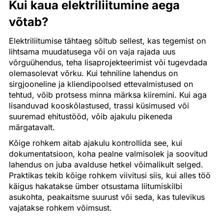
Kui kaua elektriliitumine aega
võtab?
Elektriliitumise tähtaeg sõltub sellest, kas tegemist on
lihtsama muudatusega või on vaja rajada uus
võrguühendus, teha lisaprojekteerimist või tugevdada
olemasolevat võrku. Kui tehniline lahendus on
sirgjooneline ja kliendipoolsed ettevalmistused on
tehtud, võib protsess minna märksa kiiremini. Kui aga
lisanduvad kooskõlastused, trassi küsimused või
suuremad ehitustööd, võib ajakulu pikeneda
märgatavalt.
Kõige rohkem aitab ajakulu kontrollida see, kui
dokumentatsioon, koha pealne valmisolek ja soovitud
lahendus on juba avalduse hetkel võimalikult selged.
Praktikas tekib kõige rohkem viivitusi siis, kui alles töö
käigus hakatakse ümber otsustama liitumiskilbi
asukohta, peakaitsme suurust või seda, kas tulevikus
vajatakse rohkem võimsust.