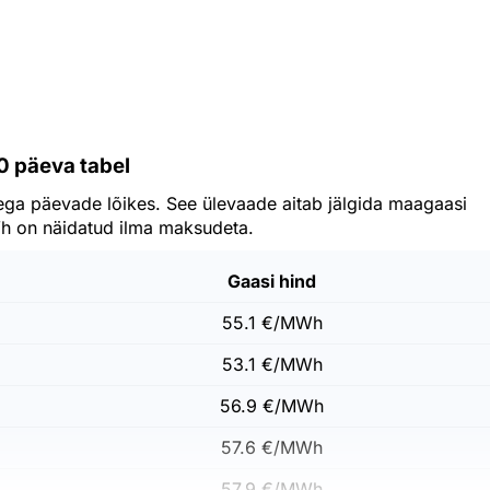
0 päeva tabel
ega päevade lõikes. See ülevaade aitab jälgida maagaasi
Wh on näidatud ilma maksudeta.
Gaasi hind
55.1 €/MWh
53.1 €/MWh
56.9 €/MWh
57.6 €/MWh
57.9 €/MWh