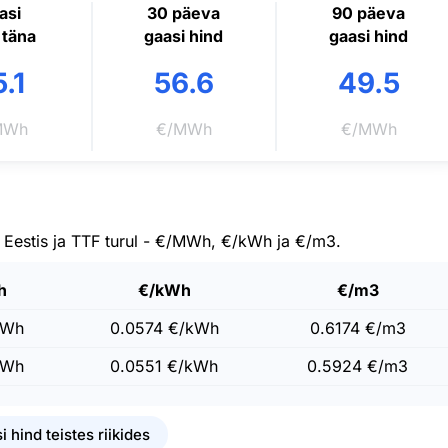
asi
30 päeva
90 päeva
 täna
gaasi hind
gaasi hind
.1
56.6
49.5
MWh
€/MWh
€/MWh
 Eestis ja TTF turul - €/MWh, €/kWh ja €/m3.
h
€/kWh
€/m3
MWh
0.0574 €/kWh
0.6174 €/m3
MWh
0.0551 €/kWh
0.5924 €/m3
i hind teistes riikides