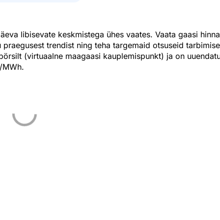
äeva libisevate keskmistega ühes vaates. Vaata gaasi hinna
ru praegusest trendist ning teha targemaid otsuseid tarbimise
rsilt (virtuaalne maagaasi kauplemispunkt) ja on uuendat
 €/MWh.