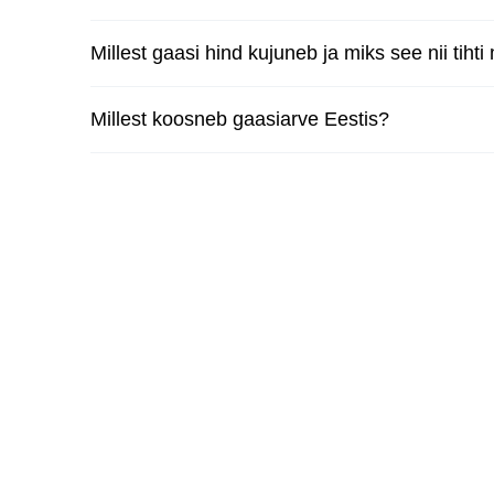
2026-07-22
2026-07-21
Millest gaasi hind kujuneb ja miks see nii tiht
2026-07-20
Millest koosneb gaasiarve Eestis?
2026-07-19
2026-07-18
2026-07-17
2026-07-16
2026-07-15
2026-07-14
2026-07-13
2026-07-12
2026-07-11