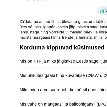
2026-08-02
2026-08-01
XYdata.ee annab lihtsa ülevaate gaasituru kõikumis
üles või alla. Igapäevaseks jälgimiseks saad ka
2026-07-31
langustega ning võrrelda viimaseid päevi ja libi
2026-07-30
mõista maagaasi hinna trende ja hinnata, millal 
2026-07-29
Korduma kippuvad küsimused
2026-07-28
Mis on TTF ja miks jälgitakse Eestis sageli ju
2026-07-27
2026-07-26
Mis ühikutes gaasi hind kuvatakse (€/MWh, €/
2026-07-25
Miks minu arve suureneb, kui börsil gaasi hind
2026-07-24
2026-07-23
Mis vahe on maagaasil ja balloonigaasil (LPG