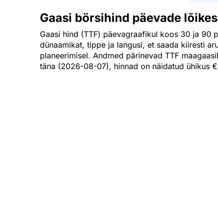
Gaasi börsihind päevade lõikes
Gaasi hind (TTF) päevagraafikul koos 30 ja 90 p
dünaamikat, tippe ja langusi, et saada kiiresti a
planeerimisel. Andmed pärinevad TTF maagaasibö
täna (2026-08-07), hinnad on näidatud ühikus