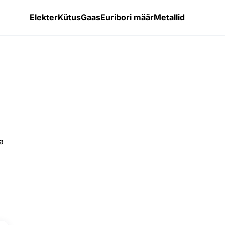
Elekter
Kütus
Gaas
Euribori määr
Metallid
a