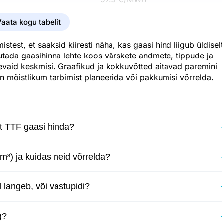
60.6 €/MWh
Vaata kogu tabelit
59.5 €/MWh
test, et saaksid kiiresti näha, kas gaasi hind liigub üldisel
sutada gaasihinna lehte koos värskete andmete, tippude ja
58.6 €/MWh
sevaid keskmisi. Graafikud ja kokkuvõtted aitavad paremini
60.4 €/MWh
on mõistlikum tarbimist planeerida või pakkumisi võrrelda.
57.1 €/MWh
58.7 €/MWh
st TTF gaasi hinda?
60.8 €/MWh
62.9 €/MWh
m³) ja kuidas neid võrrelda?
62.9 €/MWh
 langeb, või vastupidi?
62.1 €/MWh
62.5 €/MWh
)?