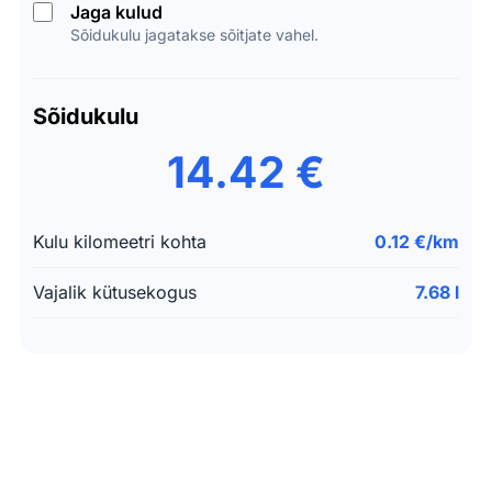
Jaga kulud
Sõidukulu jagatakse sõitjate vahel.
Sõidukulu
14.42 €
Kulu kilomeetri kohta
0.12 €/km
Vajalik kütusekogus
7.68 l