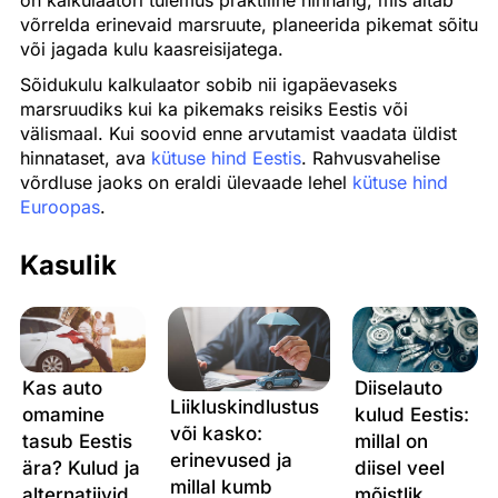
on kalkulaatori tulemus praktiline hinnang, mis aitab
võrrelda erinevaid marsruute, planeerida pikemat sõitu
või jagada kulu kaasreisijatega.
Sõidukulu kalkulaator sobib nii igapäevaseks
marsruudiks kui ka pikemaks reisiks Eestis või
välismaal. Kui soovid enne arvutamist vaadata üldist
hinnataset, ava
kütuse hind Eestis
. Rahvusvahelise
võrdluse jaoks on eraldi ülevaade lehel
kütuse hind
Euroopas
.
Kasulik
Kas auto
Diiselauto
Liikluskindlustus
omamine
kulud Eestis:
või kasko:
tasub Eestis
millal on
erinevused ja
ära? Kulud ja
diisel veel
millal kumb
alternatiivid
mõistlik