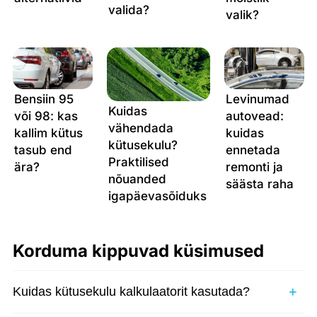
valida?
valik?
Bensiin 95
Levinumad
Kuidas
või 98: kas
autovead:
vähendada
kallim kütus
kuidas
kütusekulu?
tasub end
ennetada
Praktilised
ära?
remonti ja
nõuanded
säästa raha
igapäevasõiduks
Korduma kippuvad küsimused
Kuidas kütusekulu kalkulaatorit kasutada?