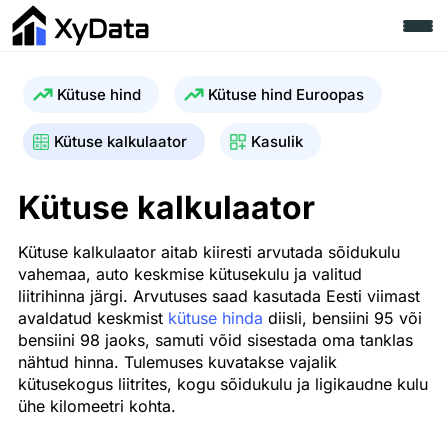
Kütuse hind
Kütuse hind Euroopas
Kütuse kalkulaator
Kasulik
Kütuse kalkulaator
Kütuse kalkulaator aitab kiiresti arvutada sõidukulu
vahemaa, auto keskmise kütusekulu ja valitud
liitrihinna järgi. Arvutuses saad kasutada Eesti viimast
avaldatud keskmist
kütuse hinda
diisli, bensiini 95 või
bensiini 98 jaoks, samuti võid sisestada oma tanklas
nähtud hinna. Tulemuses kuvatakse vajalik
kütusekogus liitrites, kogu sõidukulu ja ligikaudne kulu
ühe kilomeetri kohta.