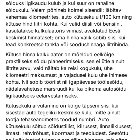
sõiduks ligikaudu kulub ja kui suur on rahaline
sõidukulu. Valem põhineb kolmel sisendil: läbitav
vahemaa kilomeetrites, auto kütusekulu l/100 km ning
kütuse hind liitri kohta. Kui valid diisli või bensiini,
kasutatakse kalkulaatoris viimast avaldatud Eesti
keskmist hinnataset; oma hinna valik sobib siis, kui
tead konkreetse tankla või soodushinnaga liitrihinda.
Kütuse hinna kalkulaator on mõeldud eelkõige
praktiliseks sõidu planeerimiseks: see ei ütle ainult
liitrite arvu, vaid näitab ka reisi kogukulu, ühe
kilomeetri maksumust ja vajadusel kulu ühe inimese
kohta. Nii sobib tööriist nii igapäevase töölesõidu,
nädalavahetuse marsruudi kui ka pikema autosõidu
ligikaudseks eelarvestamiseks.
Kütusekulu arvutamine on kõige täpsem siis, kui
sisestad auto tegeliku keskmise kulu, mitte ainult
tootja tehaseandmetes toodud numbri. Auto
kütusekulu sõltub sõidustiilist, kiirusest, linnaliiklusest,
ilmast, rehvirõhust, koormast ja teeoludest. Seetõttu