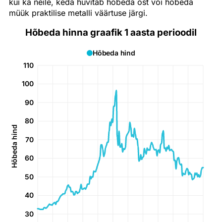
kui ka neile, keda huvitab hõbeda ost või hõbeda
müük praktilise metalli väärtuse järgi.
Hõbeda hinna graafik 1 aasta perioodil
Hõbeda hind
110
100
90
80
Hõbeda hind
70
60
50
40
30