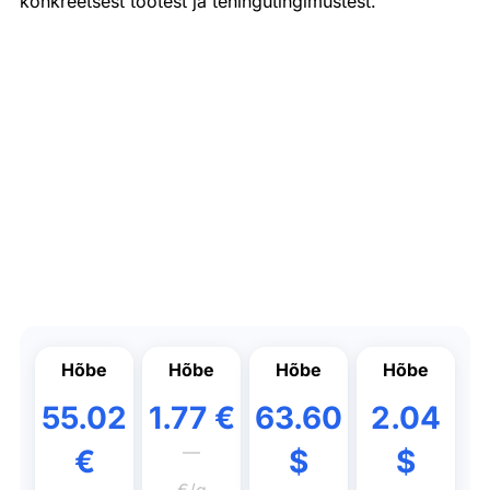
konkreetsest tootest ja tehingutingimustest.
Hõbe
Hõbe
Hõbe
Hõbe
55.02
1.77 €
63.60
2.04
—
€
$
$
€/g