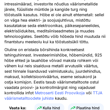
intressimäärad, investorite nõudlus väärismetallide
järele, füüsiliste müntide ja kangide turg ning
tööstuslik kasutus. Hõbe ei ole ainult ehtemetall: sellel
on väga hea elektri- ja soojusjuhtivus, mistõttu
kasutatakse seda elektroonikas, päikesepaneelides,
elektrisõidukites, meditsiiniseadmetes ja muudes
tehnoloogiates. Seetõttu võib hõbeda hind muutuda nii
finantsturu meeleolu kui ka tööstustsükli tõttu.
Oluline on eristada börsihinda konkreetsest
tehinguhinnast. Investeerimishõbe, hõbemündid, 925
hõbe ehted ja lauahõbe võivad maksta rohkem või
vähem kui neis sisalduva metalli arvutuslik väärtus,
sest hinnale lisanduvad valmistuskulu, juurdehindlus,
maksud, kollektsiooniväärtus, eseme seisukord ja
ostja komisjon. Eestis tasub väärismetalltoote ostul
vaadata proovi- ja kontrollmärgist ning vajadusel
kontrollida infot
Metroserti Eesti Proovikoja
või
TTJA
väärismetalltoodete juhiste
kaudu.
Vaata ka:
Kulla hind
Plaatina hind