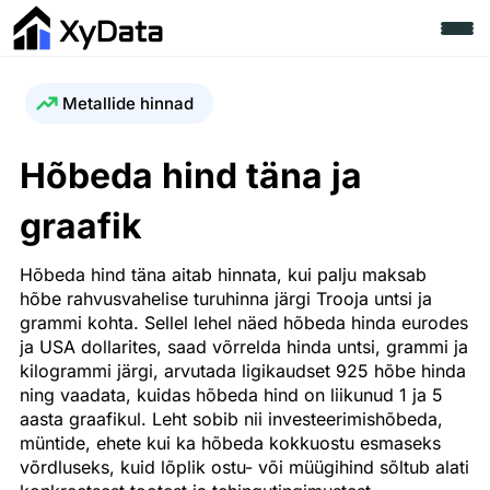
Metallide hinnad
Hõbeda hind täna ja
graafik
Hõbeda hind täna aitab hinnata, kui palju maksab
hõbe rahvusvahelise turuhinna järgi Trooja untsi ja
grammi kohta. Sellel lehel näed hõbeda hinda eurodes
ja USA dollarites, saad võrrelda hinda untsi, grammi ja
kilogrammi järgi, arvutada ligikaudset 925 hõbe hinda
ning vaadata, kuidas hõbeda hind on liikunud 1 ja 5
aasta graafikul. Leht sobib nii investeerimishõbeda,
müntide, ehete kui ka hõbeda kokkuostu esmaseks
võrdluseks, kuid lõplik ostu- või müügihind sõltub alati