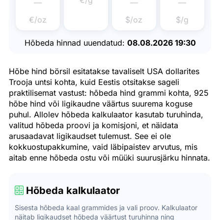
—
—
—
€/oz
$/oz
$/g
Hõbeda hinnad uuendatud:
08.08.2026 19:30
Hõbe hind börsil esitatakse tavaliselt USA dollarites
Trooja untsi kohta, kuid Eestis otsitakse sageli
praktilisemat vastust: hõbeda hind grammi kohta, 925
hõbe hind või ligikaudne väärtus suurema koguse
puhul. Allolev hõbeda kalkulaator kasutab turuhinda,
valitud hõbeda proovi ja komisjoni, et näidata
arusaadavat ligikaudset tulemust. See ei ole
kokkuostupakkumine, vaid läbipaistev arvutus, mis
aitab enne hõbeda ostu või müüki suurusjärku hinnata.
Hõbeda kalkulaator
Sisesta hõbeda kaal grammides ja vali proov. Kalkulaator
näitab ligikaudset hõbeda väärtust turuhinna ning