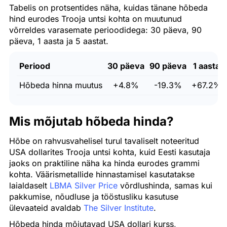
Tabelis on protsentides näha, kuidas tänane hõbeda
hind eurodes Trooja untsi kohta on muutunud
võrreldes varasemate perioodidega: 30 päeva, 90
päeva, 1 aasta ja 5 aastat.
Periood
30 päeva
90 päeva
1 aasta
Hõbeda hinna muutus
+4.8%
-19.3%
+67.2%
Mis mõjutab hõbeda hinda?
Hõbe on rahvusvahelisel turul tavaliselt noteeritud
USA dollarites Trooja untsi kohta, kuid Eesti kasutaja
jaoks on praktiline näha ka hinda eurodes grammi
kohta. Väärismetallide hinnastamisel kasutatakse
laialdaselt
LBMA Silver Price
võrdlushinda, samas kui
pakkumise, nõudluse ja tööstusliku kasutuse
ülevaateid avaldab
The Silver Institute
.
Hõbeda hinda mõjutavad USA dollari kurss,