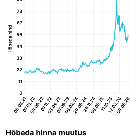
78
67
Hõbeda hind
56
44
33
22
11
0
07.01.22
08.06.22
08.04.23
07.09.23
29.06.24
28.11.24
11.10.25
12.03.26
08.08.21
07.11.22
06.02.24
09.05.25
08.08.26
Hõbeda hinna muutus