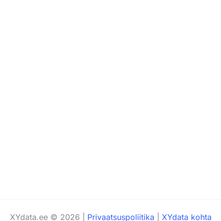
XYdata.ee © 2026 |
Privaatsuspoliitika
|
XYdata kohta