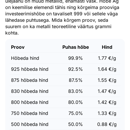
ülejäänu on muud metallid, enamasti vask. Hõbe Ag
on keemilise elemendi tähis ning kõrgeima prooviga
investeerimishõbe on tavaliselt 999 või sellele väga
lähedase puhtusega. Mida kõrgem proov, seda
suurem on ka metalli teoreetiline väärtus grammi
kohta.
Proov
Puhas hõbe
Hind
Hõbeda hind
99.9%
1.77 €/g
925 hõbeda hind
92.5%
1.64 €/g
875 hõbeda hind
87.5%
1.55 €/g
830 hõbeda hind
83.0%
1.47 €/g
800 hõbeda hind
80.0%
1.42 €/g
750 hõbeda hind
75.0%
1.33 €/g
500 hõbeda hind
50.0%
0.88 €/g