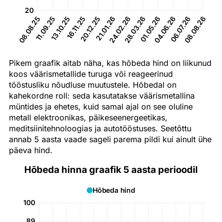
20
11.09.25
13.10.25
16.11.25
20.12.25
21.01.26
24.02.26
28.03.26
01.05.26
04.06.26
06.07.26
08.08.25
08.08.26
Pikem graafik aitab näha, kas hõbeda hind on liikunud
koos väärismetallide turuga või reageerinud
tööstusliku nõudluse muutustele. Hõbedal on
kahekordne roll: seda kasutatakse väärismetallina
müntides ja ehetes, kuid samal ajal on see oluline
metall elektroonikas, päikeseenergeetikas,
meditsiinitehnoloogias ja autotööstuses. Seetõttu
annab 5 aasta vaade sageli parema pildi kui ainult ühe
päeva hind.
Hõbeda hinna graafik 5 aasta perioodil
Hõbeda hind
100
89