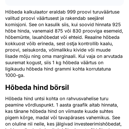
Hõbeda kalkulaator eraldab 999 proovi turuväärtuse
valitud proovi väärtusest ja rakendab seejärel
komisjoni. See on kasulik siis, kui soovid hinnata 925
hõbe hinda, vanemaid 875 või 830 prooviga esemeid,
hõbemünte, lauahõbedat või ehteid. Reaalne hõbeda
kokkuost võib erineda, sest ostja kontrollib kaalu,
proovi, seisukorda, võimalikku kivide või muude
lisade mõju ning oma marginaali. Kui vaja on arvutada
suuremat kogust, siis 1 kg hõbeda väärtus on
ligikaudu hõbeda hind grammi kohta korrutatuna
1000-ga.
Hõbeda hind börsil
Hõbeda hind untsi kohta on rahvusvahelise turu
peamine võrdluspunkt. 1 aasta graafik aitab hinnata,
kas tänane hõbeda hind on viimaste kuude suhtes
pigem kõrge, madal või tavapärases vahemikus. See
on oluline nii neile, kes jälgivad investeerimishõbedat,